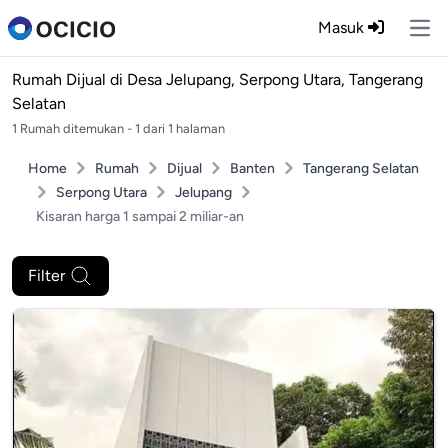
Masuk
Ope
Rumah Dijual di
Desa Jelupang, Serpong Utara, Tangerang
Selatan
1 Rumah ditemukan - 1 dari 1 halaman
Home
Rumah
Dijual
Banten
Tangerang Selatan
Serpong Utara
Jelupang
Kisaran harga 1 sampai 2 miliar-an
Filter