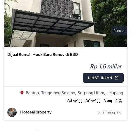
Rumah
Dijual Rumah Hook Baru Renov di BSD
Rp 1.6 miliar
LIHAT IKLAN
Banten,
Tangerang Selatan,
Serpong Utara,
Jelupang
2
2
84m
80m
3
2
Hotdeal property
5 hari yang lalu