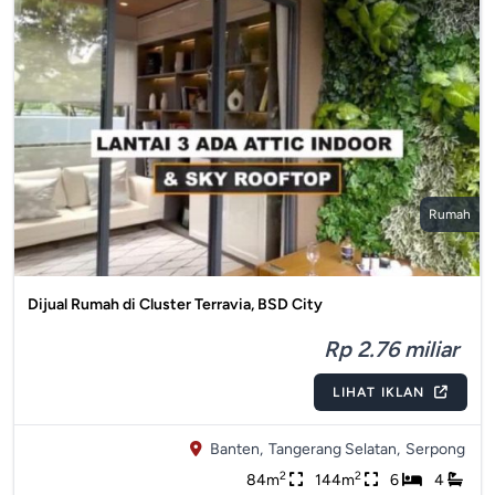
Rumah
Dijual Rumah di Cluster Terravia, BSD City
Rp 2.76 miliar
LIHAT IKLAN
Banten,
Tangerang Selatan,
Serpong
2
2
84m
144m
6
4