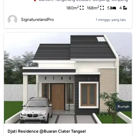
2
2
180m
168m
5
4
SignaturelandPro
1 minggu yang lalu
Rumah
Djati Residence @Buaran Ciater Tangsel