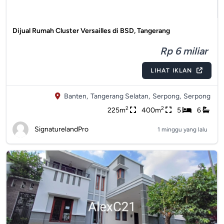
Dijual Rumah Cluster Versailles di BSD, Tangerang
Rp 6 miliar
LIHAT IKLAN
Banten,
Tangerang Selatan,
Serpong,
Serpong
2
2
225m
400m
5
6
SignaturelandPro
1 minggu yang lalu