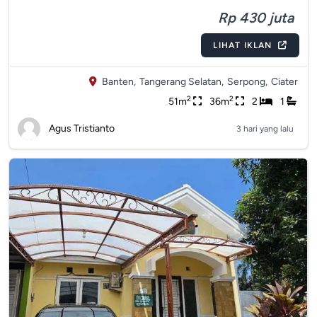
Rp 430 juta
LIHAT IKLAN
Banten,
Tangerang Selatan,
Serpong,
Ciater
2
2
51m
36m
2
1
Agus Tristianto
3 hari yang lalu