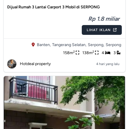
Dijual Rumah 3 Lantai Carport 3 Mobil di SERPONG
Rp 1.8 miliar
LIHAT IKLAN
Banten,
Tangerang Selatan,
Serpong,
Serpong
2
2
158m
138m
4
3
Hotdeal property
4 hari yang lalu