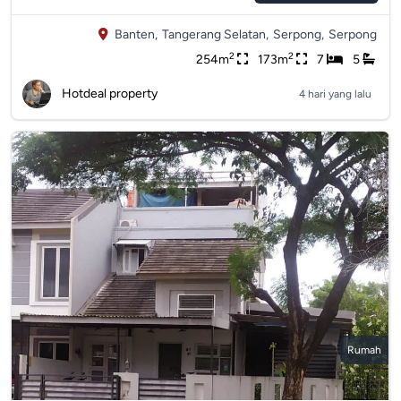
Banten,
Tangerang Selatan,
Serpong,
Serpong
2
2
254m
173m
7
5
Hotdeal property
4 hari yang lalu
Rumah