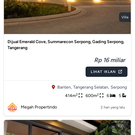
Villa
Dijual Emerald Cove, Summarecon Serpong, Gading Serpong,
Tangerang
Rp 16 miliar
LIHAT IKLAN
Banten,
Tangerang Selatan,
Serpong
2
2
414m
600m
6
5
Megah Propertindo
2 hari yang lalu