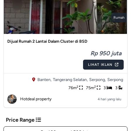
Rumah
Dijual Rumah 2 Lantai Dalam Cluster di BSD
Rp 950 juta
LIHAT IKLAN
Banten,
Tangerang Selatan,
Serpong,
Serpong
2
2
76m
75m
3
3
Hotdeal property
4 hari yang lalu
Price Range