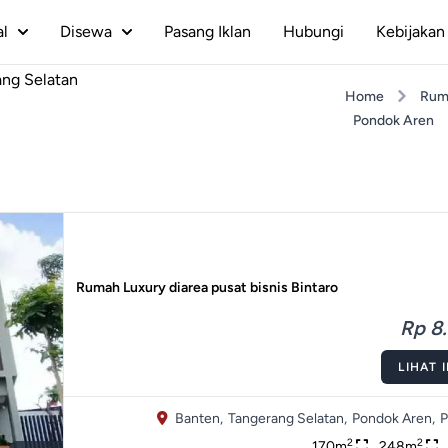
al
Disewa
Pasang Iklan
Hubungi
Kebijakan 
ang Selatan
Home
Rum
Pondok Aren
Rumah Luxury diarea pusat bisnis Bintaro
Rp 8.
LIHAT 
Banten,
Tangerang Selatan,
Pondok Aren,
P
2
2
170m
248m