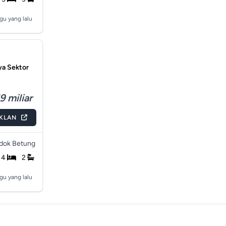
gu yang lalu
a Sektor
9 miliar
IKLAN
dok Betung
4
2
gu yang lalu