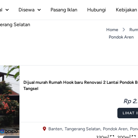
al
Disewa
Pasang Iklan
Hubungi
Kebijakan 
erang Selatan
Home
Rum
Pondok Aren
Dijual murah Rumah Hook baru Renovasi 2 Lantai Pondok B
Tangsel
Rp 2.
LIHAT 
Banten,
Tangerang Selatan,
Pondok Aren,
Pon
2
2
330m
200m