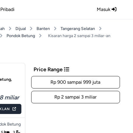
Pribadi
Masuk
ah
Dijual
Banten
Tangerang Selatan
Pondok Betung
Kisaran harga 2 sampai 3 miliar-an
Price Range
etung,
Rp 900 sampai 999 juta
8 miliar
Rp 2 sampai 3 miliar
IKLAN
dok Betung
5
3