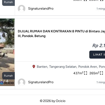
Rumah
SignaturelandPro
1 ming
DIJUAL RUMAH DAN KONTRAKAN 8 PINTU di Bintaro Jay
III, Pondok. Betung
Rp 2.1
LIHAT 
Banten,
Tangerang Selatan,
Pondok Aren,
Pon
2
2
437m
265m
Rumah
SignaturelandPro
1 ming
© 2026 by
Ocicio