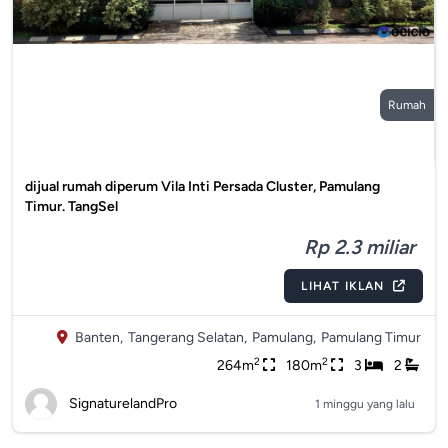
Rumah
dijual rumah diperum Vila Inti Persada Cluster, Pamulang
Timur. TangSel
Rp 2.3 miliar
LIHAT IKLAN
Banten,
Tangerang Selatan,
Pamulang,
Pamulang Timur
2
2
264m
180m
3
2
SignaturelandPro
1 minggu yang lalu