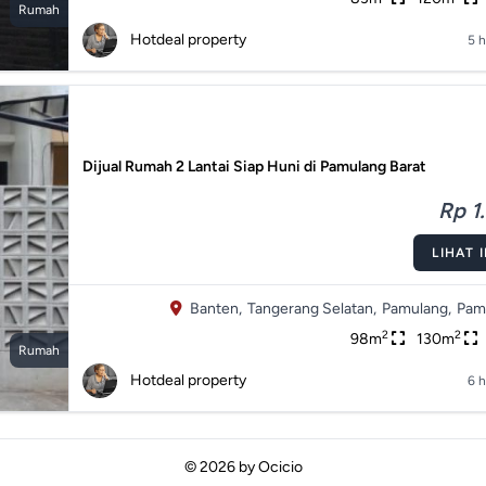
Rumah
Hotdeal property
5 h
Dijual Rumah 2 Lantai Siap Huni di Pamulang Barat
Rp 1.
LIHAT 
Banten,
Tangerang Selatan,
Pamulang,
Pam
2
2
98m
130m
Rumah
Hotdeal property
6 h
© 2026 by
Ocicio