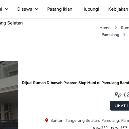
al
Disewa
Pasang Iklan
Hubungi
Kebijakan 
ang Selatan
Home
Rum
Pamulang
Dijual Rumah Dibawah Pasaran Siap Huni di Pamulang Bara
Rp 1.2
LIHAT 
Banten,
Tangerang Selatan,
Pamulang,
Pam
2
2
83m
120m