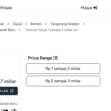
Pribadi
Masuk
ah
Dijual
Banten
Tangerang Selatan
awah Baru
Kisaran harga 1 sampai 2 miliar-an
Price Range
Rp 1 sampai 2 miliar
u
7 miliar
Rp 2 sampai 3 miliar
IKLAN
Sawah Baru
3
3