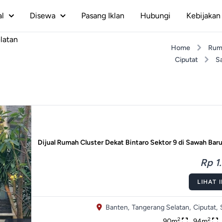
al
Disewa
Pasang Iklan
Hubungi
Kebijakan 
latan
Home
Rum
Ciputat
S
Dijual Rumah Cluster Dekat Bintaro Sektor 9 di Sawah Bar
Rp 1.
LIHAT 
Banten,
Tangerang Selatan,
Ciputat,
2
2
90m
94m