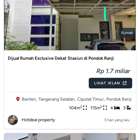
Rumah
Dijual Rumah Exclusive Dekat Stasiun di Pondok Ranji
Rp 1.7 miliar
LIHAT IKLAN
Banten,
Tangerang Selatan,
Ciputat Timur,
Pondok Ranji
2
2
104m
115m
4
3
Hotdeal property
5 hari yang lalu