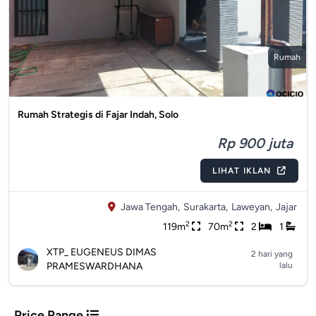
Rumah
Rumah Strategis di Fajar Indah, Solo
Rp 900 juta
LIHAT IKLAN
Jawa Tengah,
Surakarta,
Laweyan,
Jajar
2
2
119m
70m
2
1
XTP_ EUGENEUS DIMAS
2 hari yang
PRAMESWARDHANA
lalu
Price Range