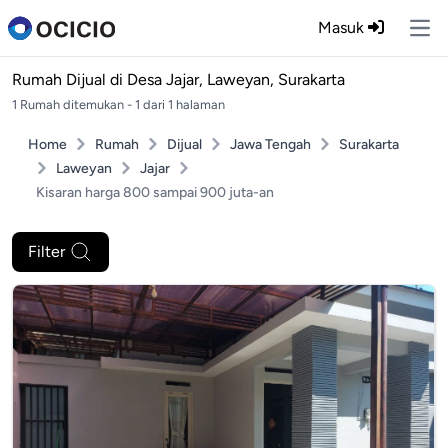
Masuk
Ope
Rumah Dijual di
Desa Jajar, Laweyan, Surakarta
1 Rumah ditemukan - 1 dari 1 halaman
Home
Rumah
Dijual
Jawa Tengah
Surakarta
Laweyan
Jajar
Kisaran harga 800 sampai 900 juta-an
Filter