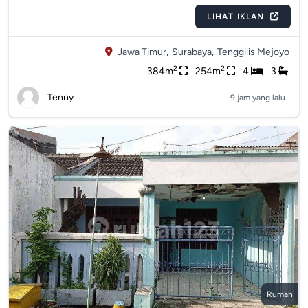
LIHAT IKLAN
Jawa Timur,
Surabaya,
Tenggilis Mejoyo
2
2
384m
254m
4
3
Tenny
9 jam yang lalu
Rumah