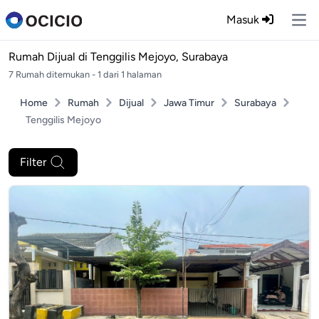
Masuk
Ope
Rumah Dijual di
Tenggilis Mejoyo, Surabaya
7 Rumah ditemukan - 1 dari 1 halaman
Home
Rumah
Dijual
Jawa Timur
Surabaya
Tenggilis Mejoyo
Filter