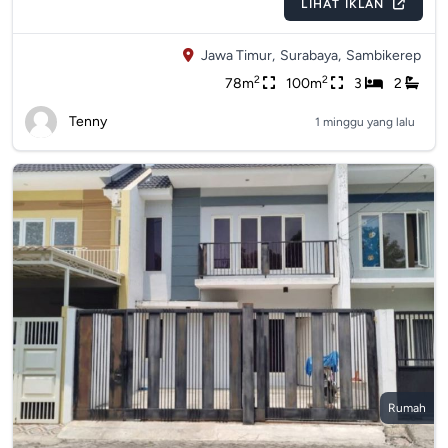
LIHAT IKLAN
Jawa Timur,
Surabaya,
Sambikerep
2
2
78m
100m
3
2
Tenny
1 minggu yang lalu
Rumah