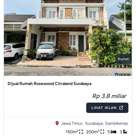
Rumah
Dijual Rumah Rosewood Citraland Surabaya
Rp 3.8 miliar
LIHAT IKLAN
Jawa Timur,
Surabaya,
Sambikerep
2
2
150m
200m
5
3