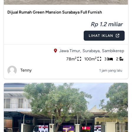
Dijual Rumah Green Mansion Surabaya Full Furnish
Rp 1.2 miliar
LIHAT IKLAN
Jawa Timur,
Surabaya,
Sambikerep
2
2
78m
100m
3
2
Tenny
1 jam yang lalu