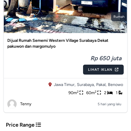
Rumah
Dijual Rumah Sememi Western Village Surabaya Dekat
pakuwon dan margomulyo
Rp 650 juta
LIHAT IKLAN
Jawa Timur,
Surabaya,
Pakal,
Benowo
2
2
90m
60m
2
1
Tenny
5 hari yang lalu
Price Range