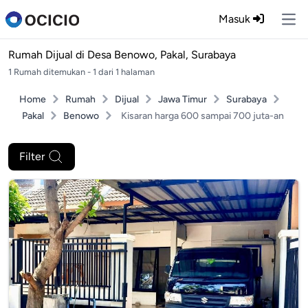
Masuk
Ope
Rumah Dijual di
Desa Benowo, Pakal, Surabaya
1 Rumah ditemukan - 1 dari 1 halaman
Home
Rumah
Dijual
Jawa Timur
Surabaya
Pakal
Benowo
Kisaran harga 600 sampai 700 juta-an
Filter