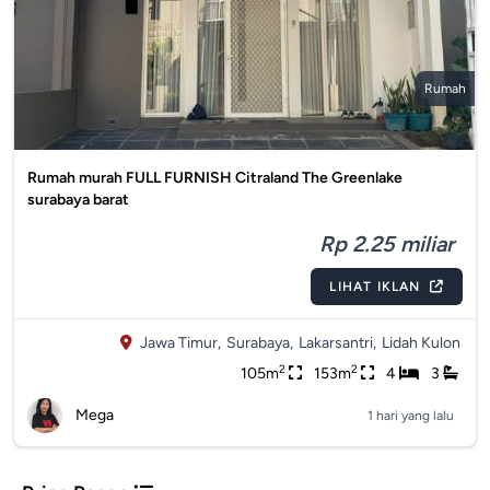
Rumah
Rumah murah FULL FURNISH Citraland The Greenlake
surabaya barat
Rp 2.25 miliar
LIHAT IKLAN
Jawa Timur,
Surabaya,
Lakarsantri,
Lidah Kulon
2
2
105m
153m
4
3
Mega
1 hari yang lalu