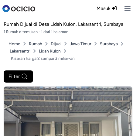
Masuk
Ope
Rumah Dijual di
Desa Lidah Kulon, Lakarsantri, Surabaya
1 Rumah ditemukan - 1 dari 1 halaman
Home
Rumah
Dijual
Jawa Timur
Surabaya
Lakarsantri
Lidah Kulon
Kisaran harga 2 sampai 3 miliar-an
Filter