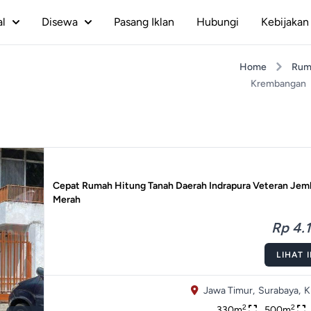
al
Disewa
Pasang Iklan
Hubungi
Kebijakan 
Home
Rum
Krembangan
Cepat Rumah Hitung Tanah Daerah Indrapura Veteran Jem
Merah
Rp 4.1
LIHAT 
Jawa Timur,
Surabaya,
K
2
2
330m
500m