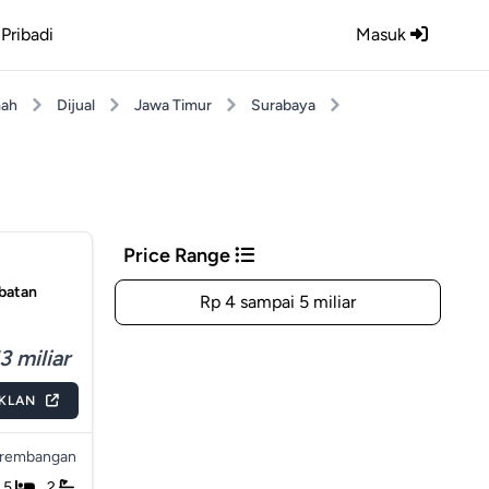
Pribadi
Masuk
ah
Dijual
Jawa Timur
Surabaya
Price Range
batan
Rp 4 sampai 5 miliar
3 miliar
IKLAN
rembangan
5
2