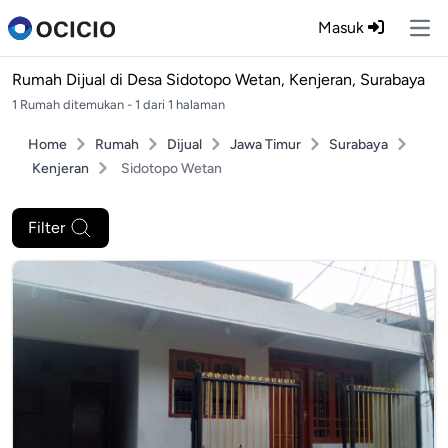
Masuk
Ope
Rumah Dijual di
Desa Sidotopo Wetan, Kenjeran, Surabaya
1 Rumah ditemukan - 1 dari 1 halaman
Home
Rumah
Dijual
Jawa Timur
Surabaya
Kenjeran
Sidotopo Wetan
Filter