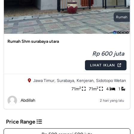
Rumah
Rumah Shm surabaya utara
Rp 600 juta
LIHAT IKLAN
Jawa Timur,
Surabaya,
Kenjeran,
Sidotopo Wetan
2
2
71m
71m
4
1
Abdillah
2 hari yang lalu
Price Range