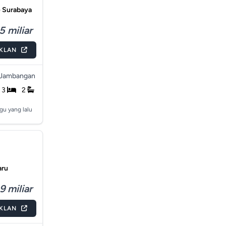
 Surabaya
5 miliar
IKLAN
Jambangan
3
2
gu yang lalu
aru
9 miliar
IKLAN