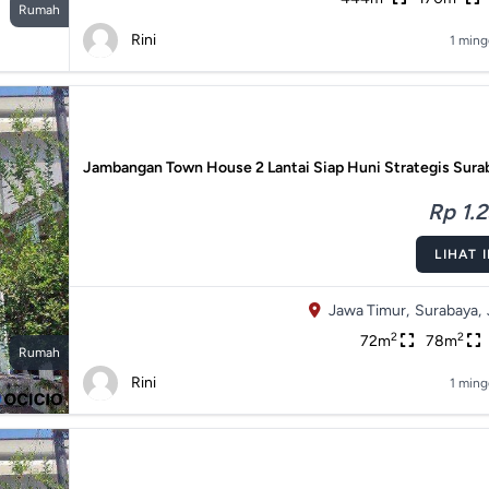
Rumah
Rini
1 ming
Jambangan Town House 2 Lantai Siap Huni Strategis Sura
Rp 1.2
LIHAT 
Jawa Timur,
Surabaya,
2
2
72m
78m
Rumah
Rini
1 ming