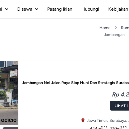
al
Disewa
Pasang Iklan
Hubungi
Kebijakan 
Home
Rum
Jambangan
Jambangan Nol Jalan Raya Siap Huni Dan Strategis Surab
Rp 4.2
LIHAT 
Jawa Timur,
Surabaya,
2
2
444m
170m