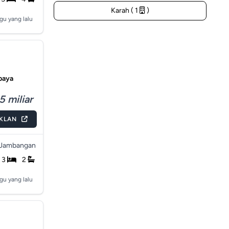
Karah ( 1
)
gu yang lalu
baya
5 miliar
IKLAN
Jambangan
3
2
gu yang lalu