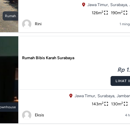
Jawa Timur,
Surabaya,
2
2
126m
190m
Rumah
Rini
1 ming
Rumah Bibis Karah Surabaya
Rp 1.
LIHAT 
Jawa Timur,
Surabaya,
Jamban
2
2
143m
130m
ownhouse
Eksis
4 h