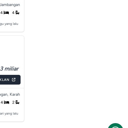
Jambangan
4
4
gu yang lalu
3 miliar
IKLAN
gan,
Karah
4
2
ari yang lalu