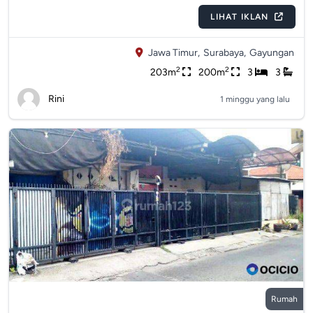
LIHAT IKLAN
Jawa Timur,
Surabaya,
Gayungan
2
2
203m
200m
3
3
Rini
1 minggu yang lalu
Rumah