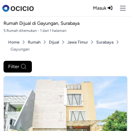
Masuk
Ope
Rumah Dijual di
Gayungan, Surabaya
5 Rumah ditemukan - 1 dari 1 halaman
Home
Rumah
Dijual
Jawa Timur
Surabaya
Gayungan
Filter