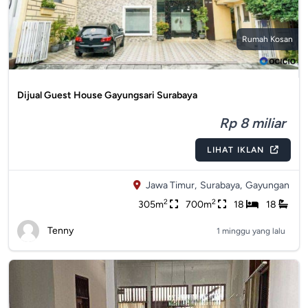
Rumah Kosan
Dijual Guest House Gayungsari Surabaya
Rp 8 miliar
LIHAT IKLAN
Jawa Timur,
Surabaya,
Gayungan
2
2
305m
700m
18
18
Tenny
1 minggu yang lalu