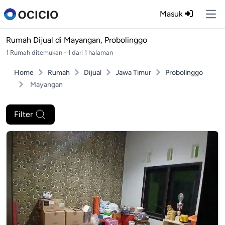
Masuk
Ope
Rumah Dijual di
Mayangan, Probolinggo
1 Rumah ditemukan - 1 dari 1 halaman
Home
Rumah
Dijual
Jawa Timur
Probolinggo
Mayangan
Filter