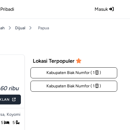
Pribadi
Masuk
ah
Dijual
Papua
Lokasi Terpopuler
Kabupaten Biak Numfor ( 1
)
Kabupaten Biak Numfor ( 1
)
60 ribu
IKLAN
sa,
Koyomi
5
5