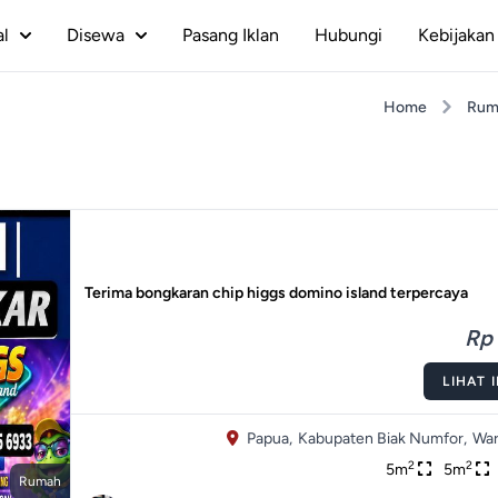
al
Disewa
Pasang Iklan
Hubungi
Kebijakan 
Home
Rum
Terima bongkaran chip higgs domino island terpercaya
Rp 
LIHAT 
Papua,
Kabupaten Biak Numfor,
War
2
2
5m
5m
Rumah