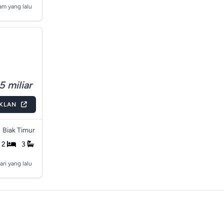
am yang lalu
5 miliar
IKLAN
Biak Timur
2
3
ari yang lalu