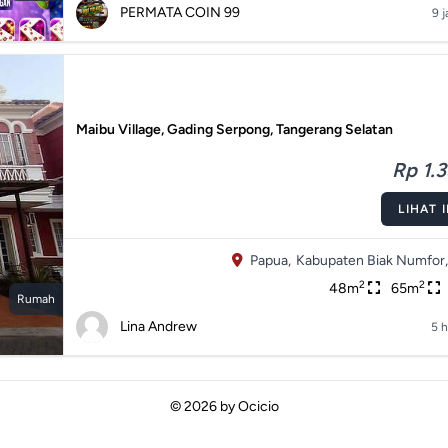
PERMATA COIN 99
9 j
Maibu Village, Gading Serpong, Tangerang Selatan
Rp 1.3
LIHAT 
Papua,
Kabupaten Biak Numfor,
2
2
48m
65m
Rumah
Lina Andrew
5 h
© 2026 by
Ocicio