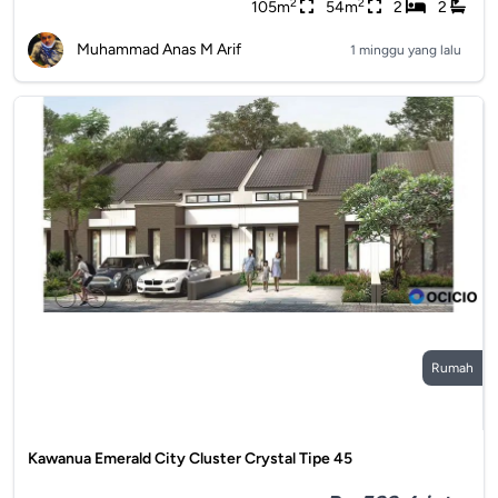
2
2
105m
54m
2
2
Muhammad Anas M Arif
1 minggu yang lalu
Rumah
Kawanua Emerald City Cluster Crystal Tipe 45