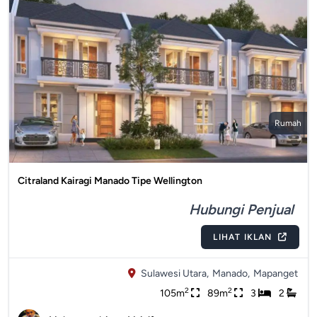
Rumah
Citraland Kairagi Manado Tipe Wellington
Hubungi Penjual
LIHAT IKLAN
Sulawesi Utara,
Manado,
Mapanget
2
2
105m
89m
3
2