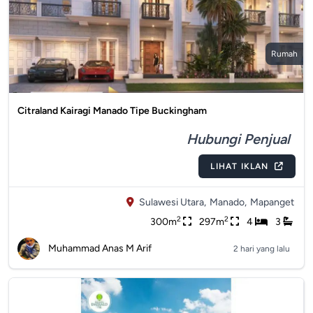
Rumah
Citraland Kairagi Manado Tipe Buckingham
Hubungi Penjual
LIHAT IKLAN
Sulawesi Utara,
Manado,
Mapanget
2
2
300m
297m
4
3
Muhammad Anas M Arif
2 hari yang lalu