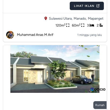
LIHAT IKLAN
Sulawesi Utara,
Manado,
Mapanget
2
2
120m
60m
3
2
Muhammad Anas M Arif
1 minggu yang lalu
Rumah