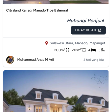
Citraland Kairagi Manado Tipe Balmoral
Hubungi Penjual
LIHAT IKLAN
Sulawesi Utara,
Manado,
Mapanget
2
2
200m
212m
4
3
Muhammad Anas M Arif
2 hari yang lalu