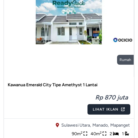
Rumah
Kawanua Emerald City Tipe Amethyst 1 Lantai
Rp 870 juta
LIHAT IKLAN
Sulawesi Utara,
Manado,
Mapanget
2
2
90m
40m
2
1