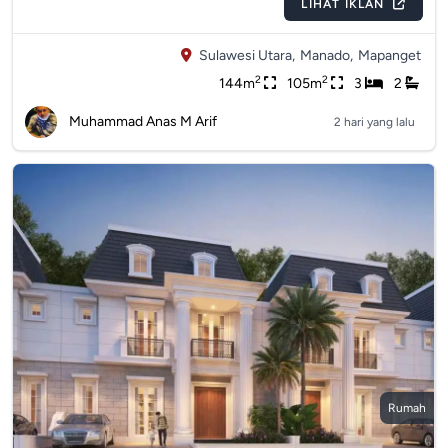
LIHAT IKLAN
Sulawesi Utara,
Manado,
Mapanget
2
2
144m
105m
3
2
Muhammad Anas M Arif
2 hari yang lalu
Rumah