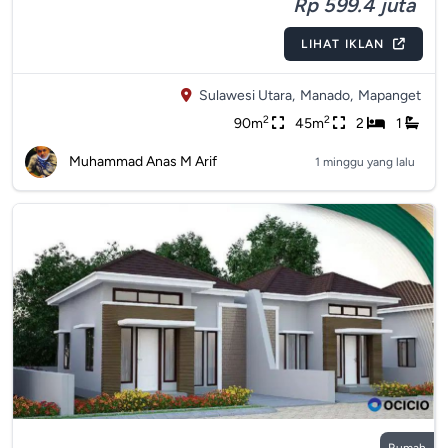
Rp 599.4 juta
LIHAT IKLAN
Sulawesi Utara,
Manado,
Mapanget
2
2
90m
45m
2
1
Muhammad Anas M Arif
1 minggu yang lalu