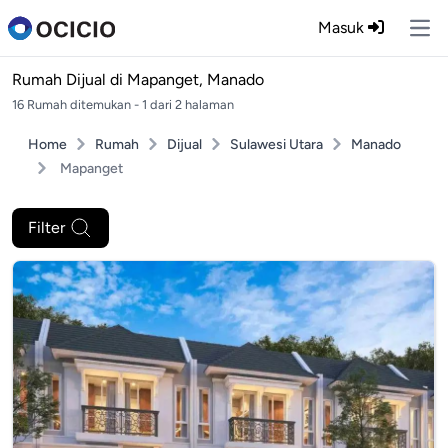
Masuk
Ope
Rumah Dijual di
Mapanget, Manado
16 Rumah ditemukan - 1 dari 2 halaman
Home
Rumah
Dijual
Sulawesi Utara
Manado
Mapanget
Filter