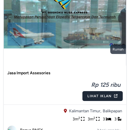
Rumah
Jasa Import Assesories
Rp 125 ribu
LIHAT IKLAN
Kalimantan Timur,
Balikpapan
2
2
3m
3m
3
3