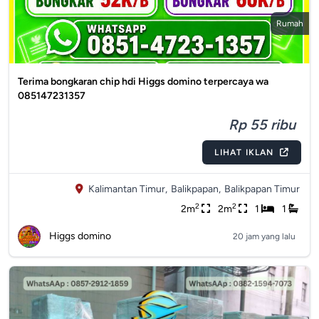
Rumah
Terima bongkaran chip hdi Higgs domino terpercaya wa
085147231357
Rp 55 ribu
LIHAT IKLAN
Kalimantan Timur,
Balikpapan,
Balikpapan Timur
2
2
2m
2m
1
1
Higgs domino
20 jam yang lalu