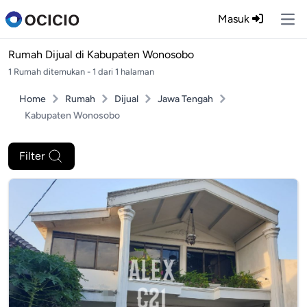
Masuk
Ope
Rumah Dijual di
Kabupaten Wonosobo
1 Rumah ditemukan - 1 dari 1 halaman
Home
Rumah
Dijual
Jawa Tengah
Kabupaten Wonosobo
Filter