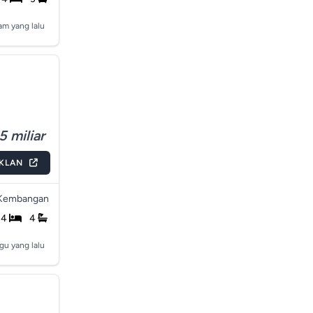
am yang lalu
5 miliar
IKLAN
Kembangan
4
4
gu yang lalu