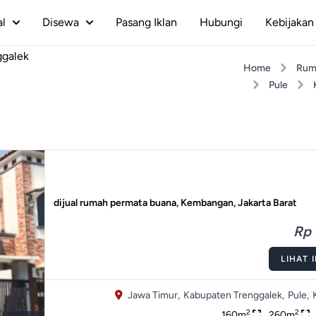
al
Disewa
Pasang Iklan
Hubungi
Kebijakan 
ggalek
Home
Rum
Pule
dijual rumah permata buana, Kembangan, Jakarta Barat
Rp 
LIHAT 
Jawa Timur,
Kabupaten Trenggalek,
Pule,
2
2
160m
260m