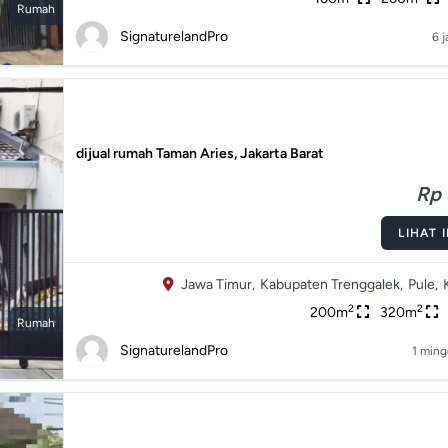
Rumah
SignaturelandPro
6 j
dijual rumah Taman Aries, Jakarta Barat
Rp 
LIHAT 
Jawa Timur,
Kabupaten Trenggalek,
Pule,
2
2
200m
320m
Rumah
SignaturelandPro
1 ming