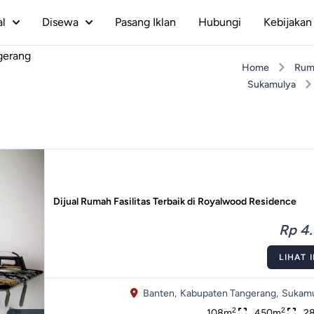
al
Disewa
Pasang Iklan
Hubungi
Kebijakan 
gerang
Home
Rum
Sukamulya
Dijual Rumah Fasilitas Terbaik di Royalwood Residence
Rp 4.
LIHAT 
Banten,
Kabupaten Tangerang,
Sukamu
2
2
108m
450m
2