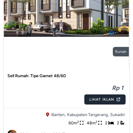
Rumah
Sell Rumah: Tipe Garnet 48/60
Rp 1
LIHAT IKLAN
Banten,
Kabupaten Tangerang,
Sukadiri
2
2
60m
48m
2
2