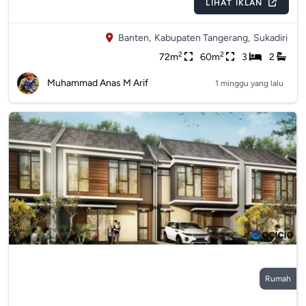
LIHAT IKLAN
Banten,
Kabupaten Tangerang,
Sukadiri
2
2
72m
60m
3
2
Muhammad Anas M Arif
1 minggu yang lalu
Rumah