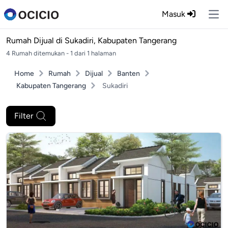
Masuk
Ope
Rumah Dijual di
Sukadiri, Kabupaten Tangerang
4 Rumah ditemukan - 1 dari 1 halaman
Home
Rumah
Dijual
Banten
Kabupaten Tangerang
Sukadiri
Filter