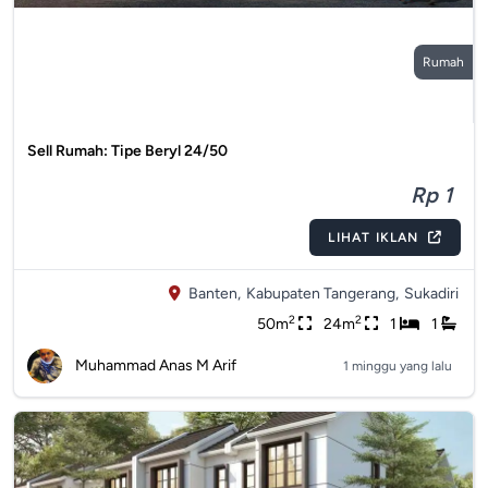
Rumah
Sell Rumah: Tipe Beryl 24/50
Rp 1
LIHAT IKLAN
Banten,
Kabupaten Tangerang,
Sukadiri
2
2
50m
24m
1
1
Muhammad Anas M Arif
1 minggu yang lalu