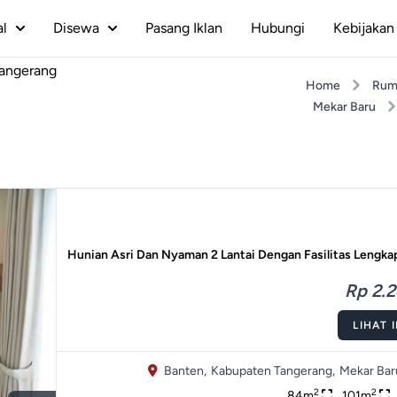
al
Disewa
Pasang Iklan
Hubungi
Kebijakan 
Tangerang
Home
Rum
Mekar Baru
Hunian Asri Dan Nyaman 2 Lantai Dengan Fasilitas Lengka
Rp 2.2
LIHAT 
Banten,
Kabupaten Tangerang,
Mekar Bar
2
2
84m
101m