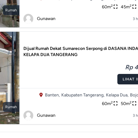
2
2
60m
45m
Rumah
Gunawan
3 h
Dijual Rumah Dekat Sumarecon Serpong di DASANA INDA
KELAPA DUA TANGERANG
Rp 4
LIHAT 
Banten,
Kabupaten Tangerang,
Kelapa Dua,
Boj
2
2
60m
50m
Rumah
Gunawan
3 h