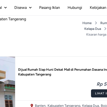
al
Disewa
Pasang Iklan
Hubungi
Kebijakan 
aten Tangerang
Home
Rum
Kelapa Dua
Kisaran harga
Dijual Rumah Siap Huni Dekat Mall di Perumahan Dasana I
Kabupaten Tangerang
Rp 5
LIHAT 
Banten,
Kabupaten Tangerang,
Kelapa Dua,
Boj