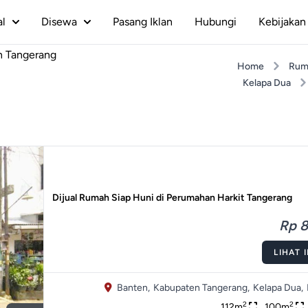
al
Disewa
Pasang Iklan
Hubungi
Kebijakan 
n Tangerang
Home
Rum
Kelapa Dua
Dijual Rumah Siap Huni di Perumahan Harkit Tangerang
Rp 8
LIHAT 
Banten,
Kabupaten Tangerang,
Kelapa Dua,
2
2
112m
100m