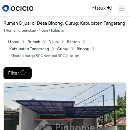
Masuk
Ope
Rumah Dijual di
Desa Binong, Curug, Kabupaten Tangerang
1 Rumah ditemukan - 1 dari 1 halaman
Home
Rumah
Dijual
Banten
Kabupaten Tangerang
Curug
Binong
Kisaran harga 500 sampai 600 juta-an
Filter