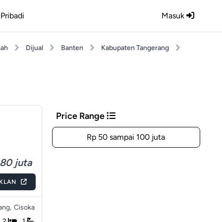
Pribadi
Masuk
ah
Dijual
Banten
Kabupaten Tangerang
Price Range
Rp 50 sampai 100 juta
80 juta
IKLAN
ang,
Cisoka
2
1