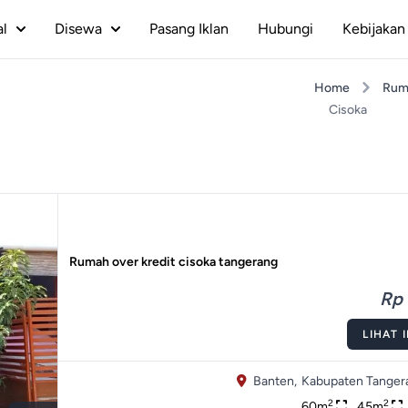
al
Disewa
Pasang Iklan
Hubungi
Kebijakan 
Home
Rum
Cisoka
Rumah over kredit cisoka tangerang
Rp 
LIHAT 
Banten,
Kabupaten Tanger
2
2
60m
45m