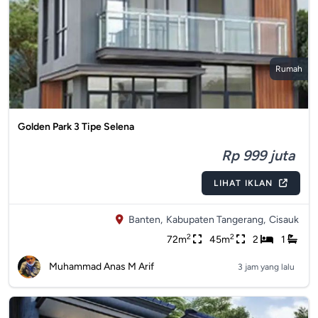
Rumah
Golden Park 3 Tipe Selena
Rp 999 juta
LIHAT IKLAN
Banten,
Kabupaten Tangerang,
Cisauk
2
2
72m
45m
2
1
Muhammad Anas M Arif
3 jam yang lalu