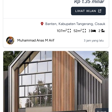
Rp 1.35 miliar
LIHAT IKLAN
Banten,
Kabupaten Tangerang,
Cisauk
2
2
107m
52m
3
2
Muhammad Anas M Arif
3 jam yang lalu