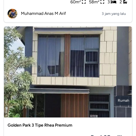
2
2
60m
58m
3
2
Muhammad Anas M Arif
3 jam yang lalu
Rumah
Golden Park 3 Tipe Rhea Premium