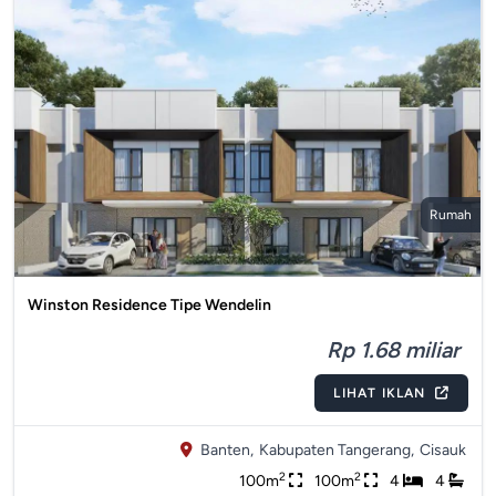
Rumah
Winston Residence Tipe Wendelin
Rp 1.68 miliar
LIHAT IKLAN
Banten,
Kabupaten Tangerang,
Cisauk
2
2
100m
100m
4
4