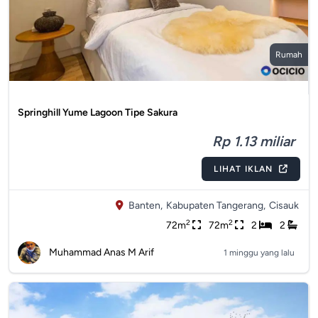
Rumah
Springhill Yume Lagoon Tipe Sakura
Rp 1.13 miliar
LIHAT IKLAN
Banten,
Kabupaten Tangerang,
Cisauk
2
2
72m
72m
2
2
Muhammad Anas M Arif
1 minggu yang lalu