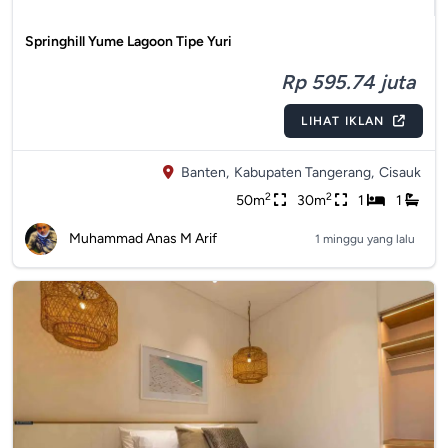
Springhill Yume Lagoon Tipe Yuri
Rp 595.74 juta
LIHAT IKLAN
Banten,
Kabupaten Tangerang,
Cisauk
2
2
50m
30m
1
1
Muhammad Anas M Arif
1 minggu yang lalu