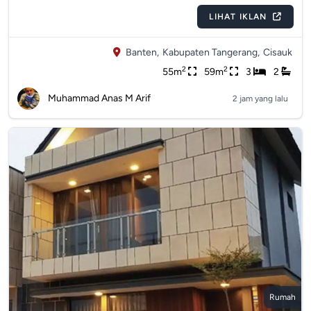
LIHAT IKLAN
Banten,
Kabupaten Tangerang,
Cisauk
2
2
55m
59m
3
2
Muhammad Anas M Arif
2 jam yang lalu
Rumah