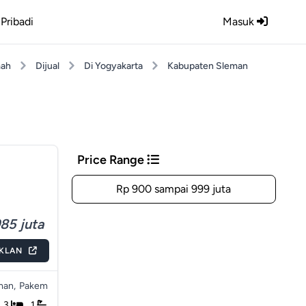
Pribadi
Masuk
ah
Dijual
Di Yogyakarta
Kabupaten Sleman
Price Range
Rp 900 sampai 999 juta
85 juta
IKLAN
man,
Pakem
3
1