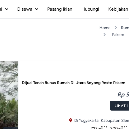
al
Disewa
Pasang Iklan
Hubungi
Kebijakan 
Home
Rum
Pakem
Dijual Tanah Bunus Rumah Di Utara Boyong Resto Pakem
Rp 9
LIHAT 
Di Yogyakarta,
Kabupaten Sle
2
2
727m
200m