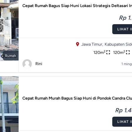
Cepat Rumah Bagus Siap Huni Lokasi Strategis Deltasari I
Rp 1.
LIHAT 
Jawa Timur,
Kabupaten Sido
2
2
120m
120m
Rumah
Rini
1 ming
Cepat Rumah Murah Bagus Siap Huni di Pondok Candra Clu
Rp 1.4
LIHAT 