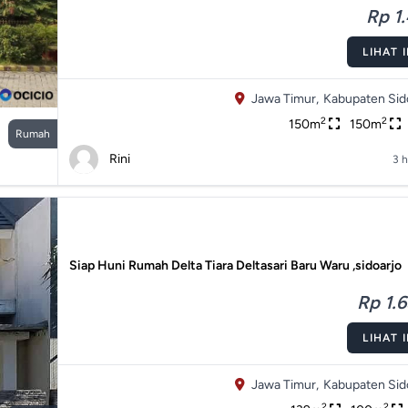
Rp 1.
LIHAT 
Jawa Timur,
Kabupaten Sido
2
2
150m
150m
Rumah
Rini
3 h
Siap Huni Rumah Delta Tiara Deltasari Baru Waru ,sidoarjo
Rp 1.6
LIHAT 
Jawa Timur,
Kabupaten Sido
2
2