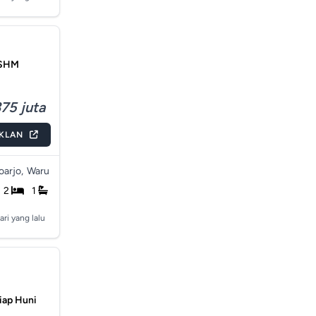
 SHM
75 juta
IKLAN
arjo,
Waru
2
1
ari yang lalu
iap Huni