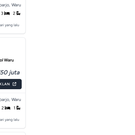
arjo,
Waru
3
2
ari yang lalu
ol Waru
50 juta
IKLAN
arjo,
Waru
2
1
ari yang lalu