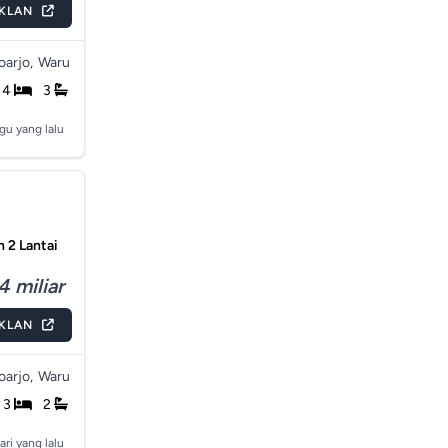
IKLAN
arjo,
Waru
4
3
gu yang lalu
 2 Lantai
4 miliar
IKLAN
arjo,
Waru
3
2
ari yang lalu