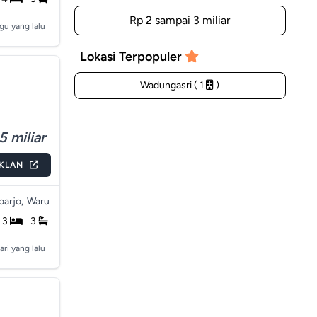
Rp 2 sampai 3 miliar
gu yang lalu
Lokasi Terpopuler
Wadungasri ( 1
)
5 miliar
IKLAN
arjo,
Waru
3
3
ari yang lalu