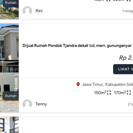
Rumah
Rini
1 ming
Dijual Rumah Pondok Tjandra dekat tol, merr, gununganyar
Rp 2.
LIHAT 
Jawa Timur,
Kabupaten Sido
2
2
150m
170m
Rumah
Tenny
2 h