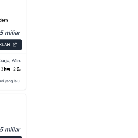
dern
5 miliar
IKLAN
arjo,
Waru
3
2
ari yang lalu
5 miliar