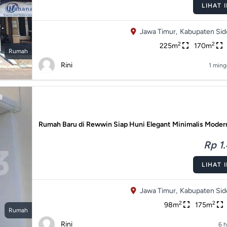
LIHAT 
Jawa Timur,
Kabupaten Sido
2
2
225m
170m
Rumah
Rini
1 ming
Rumah Baru di Rewwin Siap Huni Elegant Minimalis Modern
Rp 1.
LIHAT 
Jawa Timur,
Kabupaten Sido
2
2
98m
175m
Rumah
Rini
6 h