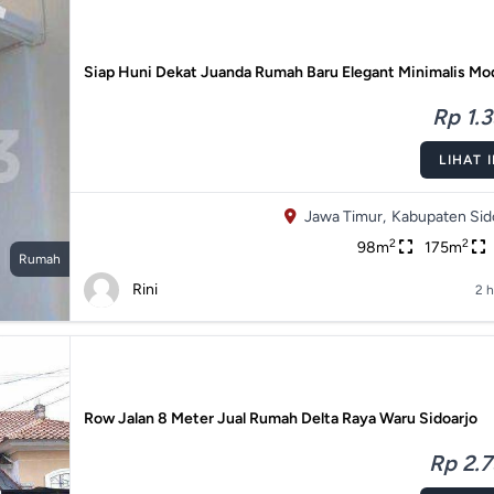
Siap Huni Dekat Juanda Rumah Baru Elegant Minimalis Mo
Rp 1.3
LIHAT 
Jawa Timur,
Kabupaten Sido
2
2
98m
175m
Rumah
Rini
2 h
Row Jalan 8 Meter Jual Rumah Delta Raya Waru Sidoarjo
Rp 2.7