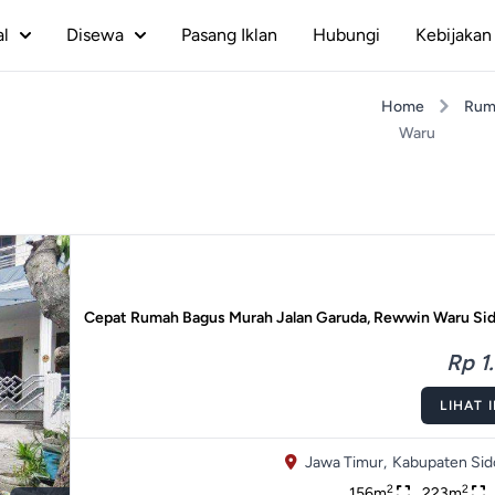
al
Disewa
Pasang Iklan
Hubungi
Kebijakan 
Home
Rum
Waru
Cepat Rumah Bagus Murah Jalan Garuda, Rewwin Waru Sid
Rp 1.
LIHAT 
Jawa Timur,
Kabupaten Sido
2
2
156m
223m