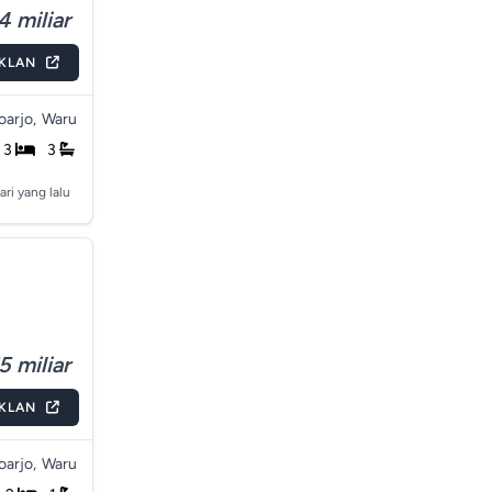
4 miliar
IKLAN
arjo,
Waru
3
3
ari yang lalu
5 miliar
IKLAN
arjo,
Waru