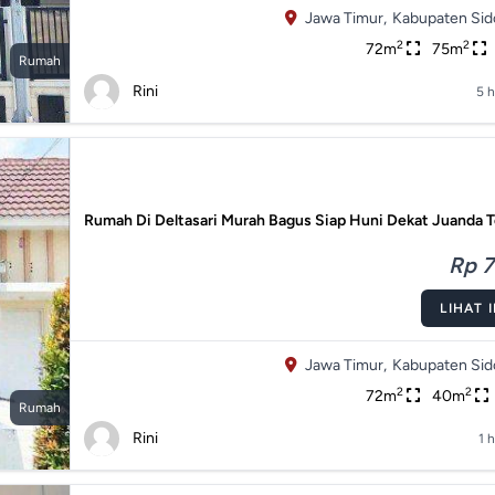
Jawa Timur,
Kabupaten Sido
2
2
72m
75m
Rumah
Rini
5 h
Rumah Di Deltasari Murah Bagus Siap Huni Dekat Juanda T
Rp 7
LIHAT 
Jawa Timur,
Kabupaten Sido
2
2
72m
40m
Rumah
Rini
1 h