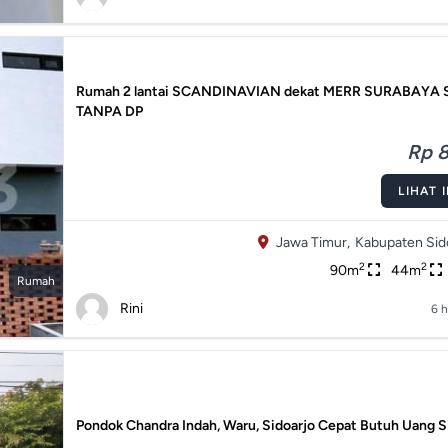
Rumah 2 lantai SCANDINAVIAN dekat MERR SURABAYA
TANPA DP
Rp 8
LIHAT 
Jawa Timur,
Kabupaten Sido
2
2
90m
44m
Rumah
Rini
6 h
Pondok Chandra Indah, Waru, Sidoarjo Cepat Butuh Uang S