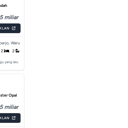
ndah
5 miliar
IKLAN
arjo,
Waru
2
2
gu yang lalu
ster Opal
5 miliar
IKLAN