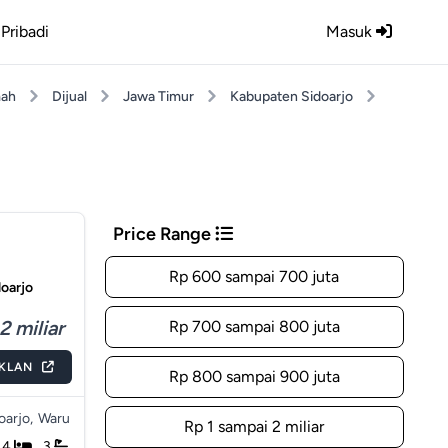
Pribadi
Masuk
ah
Dijual
Jawa Timur
Kabupaten Sidoarjo
Price Range
Rp 600 sampai 700 juta
oarjo
2 miliar
Rp 700 sampai 800 juta
IKLAN
Rp 800 sampai 900 juta
arjo,
Waru
Rp 1 sampai 2 miliar
4
3