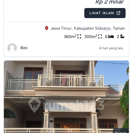
Rp 2 miliar
LIHAT IKLAN
Jawa Timur,
Kabupaten Sidoarjo,
Taman
2
2
360m
300m
6
2
Rini
6 hari yang lalu