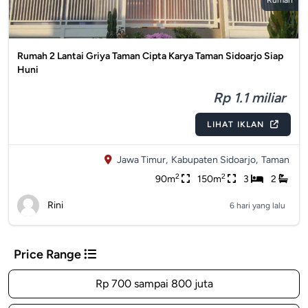
Rumah
Rumah 2 Lantai Griya Taman Cipta Karya Taman Sidoarjo Siap
Huni
Rp 1.1 miliar
LIHAT IKLAN
Jawa Timur,
Kabupaten Sidoarjo,
Taman
2
2
90m
150m
3
2
Rini
6 hari yang lalu
Price Range
Rp 700 sampai 800 juta