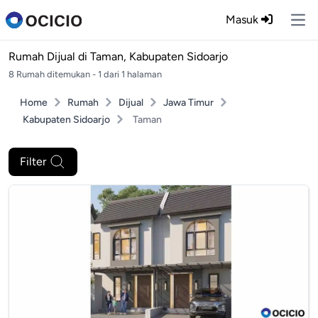
Masuk
Ope
Rumah Dijual di
Taman, Kabupaten Sidoarjo
8 Rumah ditemukan - 1 dari 1 halaman
Home
Rumah
Dijual
Jawa Timur
Kabupaten Sidoarjo
Taman
Filter