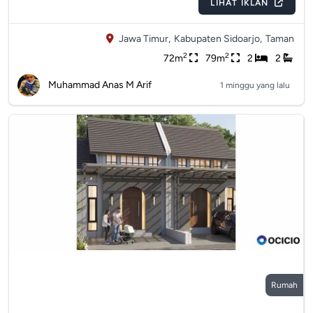
LIHAT IKLAN
Jawa Timur,
Kabupaten Sidoarjo,
Taman
2
2
72m
79m
2
2
Muhammad Anas M Arif
1 minggu yang lalu
Rumah