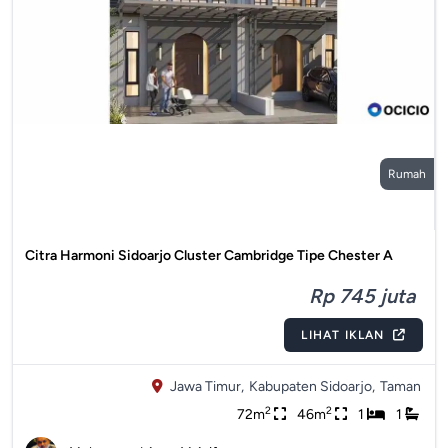
Rumah
Citra Harmoni Sidoarjo Cluster Cambridge Tipe Chester A
Rp 745 juta
LIHAT IKLAN
Jawa Timur,
Kabupaten Sidoarjo,
Taman
2
2
72m
46m
1
1