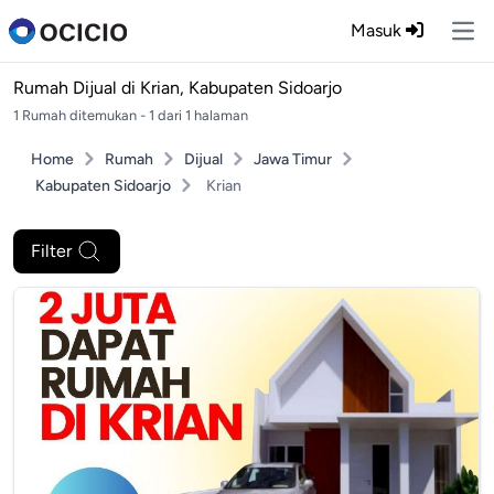
Masuk
Ope
Rumah Dijual di
Krian, Kabupaten Sidoarjo
1 Rumah ditemukan - 1 dari 1 halaman
Home
Rumah
Dijual
Jawa Timur
Kabupaten Sidoarjo
Krian
Filter