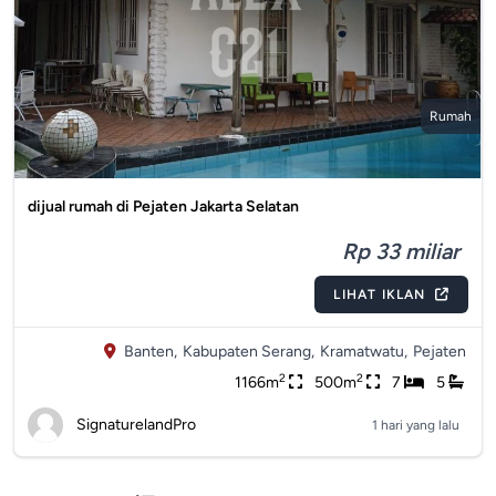
Rumah
dijual rumah di Pejaten Jakarta Selatan
Rp 33 miliar
LIHAT IKLAN
Banten,
Kabupaten Serang,
Kramatwatu,
Pejaten
2
2
1166m
500m
7
5
SignaturelandPro
1 hari yang lalu