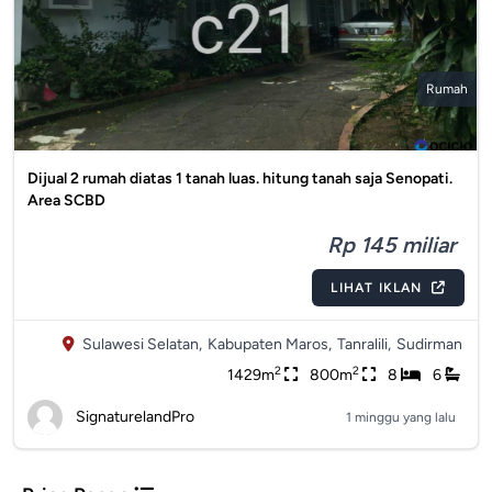
Rumah
Dijual 2 rumah diatas 1 tanah luas. hitung tanah saja Senopati.
Area SCBD
Rp 145 miliar
LIHAT IKLAN
Sulawesi Selatan,
Kabupaten Maros,
Tanralili,
Sudirman
2
2
1429m
800m
8
6
SignaturelandPro
1 minggu yang lalu