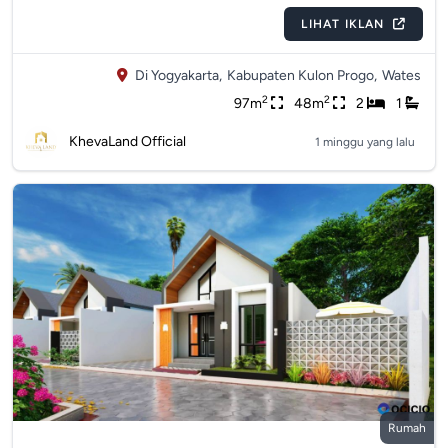
LIHAT IKLAN
Di Yogyakarta,
Kabupaten Kulon Progo,
Wates
2
2
97m
48m
2
1
KhevaLand Official
1 minggu yang lalu
Rumah