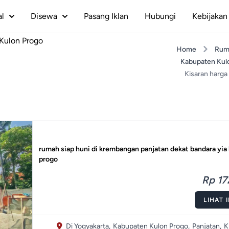
al
Disewa
Pasang Iklan
Hubungi
Kebijakan 
Kulon Progo
Home
Rum
Kabupaten Kul
Kisaran harga
rumah siap huni di krembangan panjatan dekat bandara yia
progo
Rp 17
LIHAT 
Di Yogyakarta,
Kabupaten Kulon Progo,
Panjatan,
K