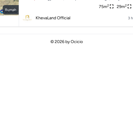
2
2
75m
29m
Rumah
KhevaLand Official
3 h
© 2026 by
Ocicio