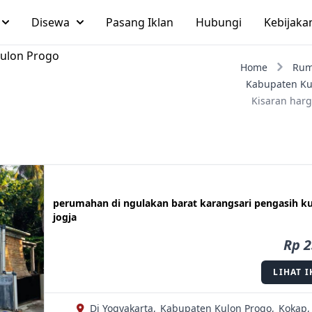
Disewa
Pasang Iklan
Hubungi
Kebijaka
Kulon Progo
Home
Ru
Kabupaten Ku
Kisaran harg
perumahan di ngulakan barat karangsari pengasih k
jogja
Rp 2
LIHAT 
Di Yogyakarta,
Kabupaten Kulon Progo,
Kokap,