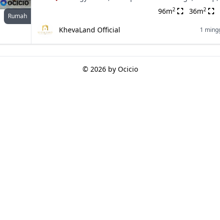
2
2
96m
36m
Rumah
KhevaLand Official
1 mingg
© 2026 by
Ocicio