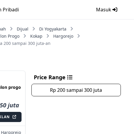
n Pribadi
Masuk
mah
Dijual
Di Yogyakarta
lon Progo
Kokap
Hargorejo
a 200 sampai 300 juta-an
Price Range
ulon progo
Rp 200 sampai 300 juta
50 juta
IKLAN
Hargorejo