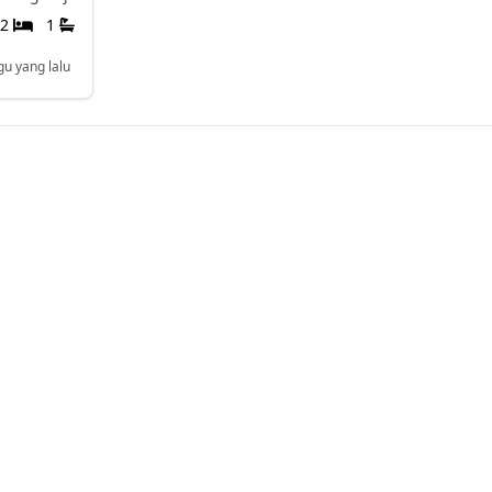
2
1
u yang lalu