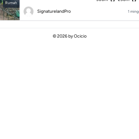
Rumah
SignaturelandPro
1 ming
© 2026 by
Ocicio