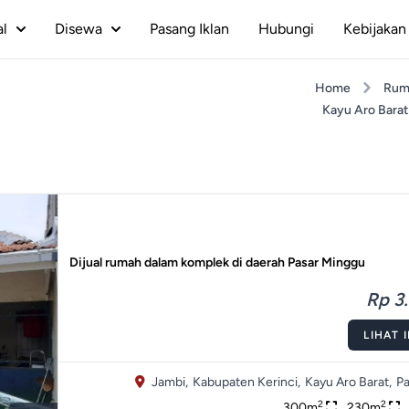
al
Disewa
Pasang Iklan
Hubungi
Kebijakan 
Home
Rum
Kayu Aro Barat
Dijual rumah dalam komplek di daerah Pasar Minggu
Rp 3.
LIHAT 
Jambi,
Kabupaten Kerinci,
Kayu Aro Barat,
Pa
2
2
300m
230m