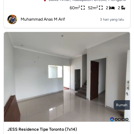
2
2
60m
52m
2
2
Muhammad Anas M Arif
3 hari yang lalu
Rumah
JESS Residence Tipe Toronto (7x14)