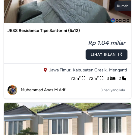
Rumah
JESS Residence Tipe Santorini (6x12)
Rp 1.04 miliar
LIHAT IKLAN
Jawa Timur,
Kabupaten Gresik,
Menganti
2
2
72m
72m
3
2
Muhammad Anas M Arif
3 hari yang lalu