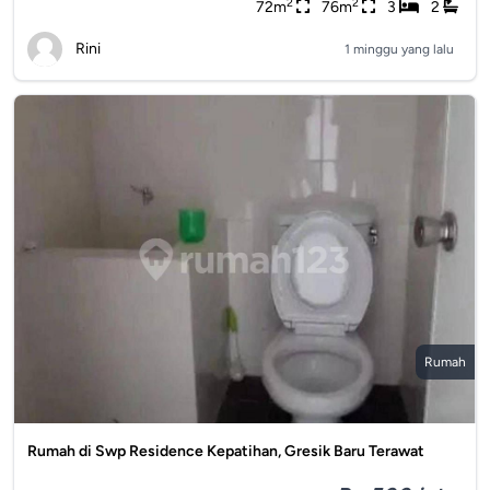
2
2
72m
76m
3
2
Rini
1 minggu yang lalu
Rumah
Rumah di Swp Residence Kepatihan, Gresik Baru Terawat