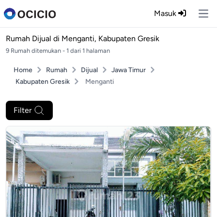
Masuk
Ope
Rumah Dijual di
Menganti, Kabupaten Gresik
9 Rumah ditemukan - 1 dari 1 halaman
Home
Rumah
Dijual
Jawa Timur
Kabupaten Gresik
Menganti
Filter