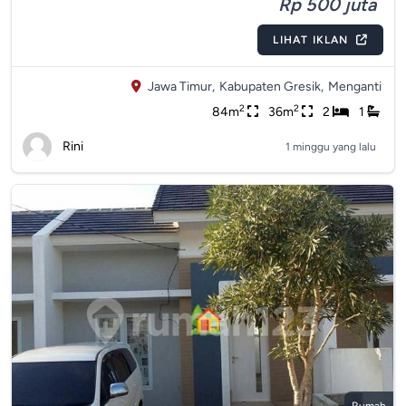
Rp 500 juta
LIHAT IKLAN
Jawa Timur,
Kabupaten Gresik,
Menganti
2
2
84m
36m
2
1
Rini
1 minggu yang lalu