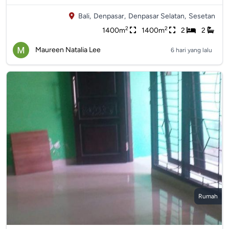
Bali,
Denpasar,
Denpasar Selatan,
Sesetan
2
2
1400m
1400m
2
2
Maureen Natalia Lee
6 hari yang lalu
Rumah