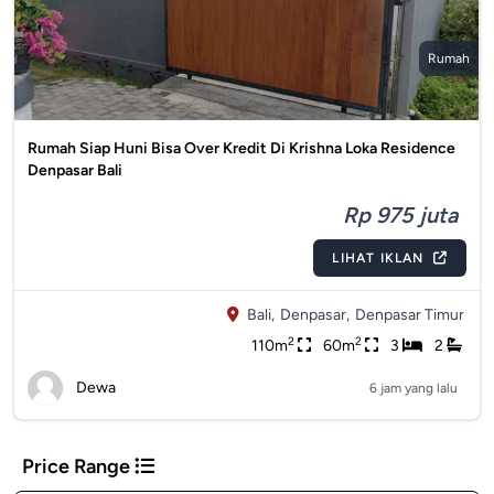
Rumah
Rumah Siap Huni Bisa Over Kredit Di Krishna Loka Residence
Denpasar Bali
Rp 975 juta
LIHAT IKLAN
Bali,
Denpasar,
Denpasar Timur
2
2
110m
60m
3
2
Dewa
6 jam yang lalu
Price Range