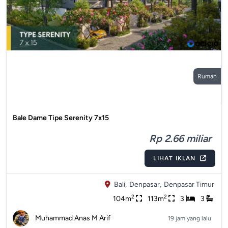
Rumah
Bale Dame Tipe Serenity 7x15
Rp 2.66 miliar
LIHAT IKLAN
Bali,
Denpasar,
Denpasar Timur
2
2
104m
113m
3
3
Muhammad Anas M Arif
19 jam yang lalu