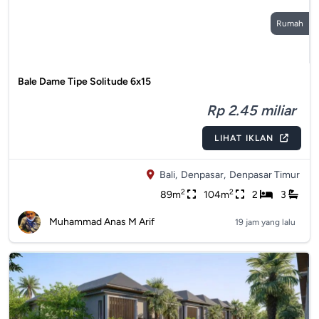
Rumah
Bale Dame Tipe Solitude 6x15
Rp 2.45 miliar
LIHAT IKLAN
Bali,
Denpasar,
Denpasar Timur
2
2
89m
104m
2
3
Muhammad Anas M Arif
19 jam yang lalu