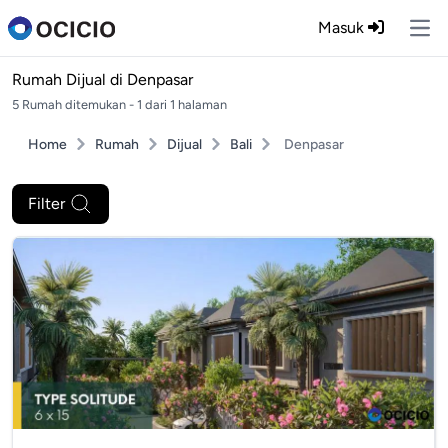
Masuk
Ope
Rumah Dijual di
Denpasar
5 Rumah ditemukan - 1 dari 1 halaman
Home
Rumah
Dijual
Bali
Denpasar
Filter