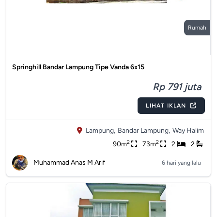
Rumah
Springhill Bandar Lampung Tipe Vanda 6x15
Rp 791 juta
LIHAT IKLAN
Lampung,
Bandar Lampung,
Way Halim
2
2
90m
73m
2
2
Muhammad Anas M Arif
6 hari yang lalu