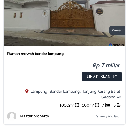
Rumah
Rumah mewah bandar lampung
Rp 7 miliar
LIHAT IKLAN
Lampung,
Bandar Lampung,
Tanjung Karang Barat,
Gedong Air
2
2
1000m
500m
7
5
Master property
9 jam yang lalu