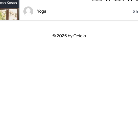
mah Kosan
Yoga
5 h
© 2026 by
Ocicio