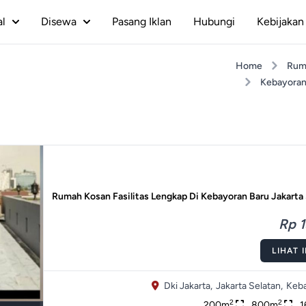
al
Disewa
Pasang Iklan
Hubungi
Kebijakan 
Home
Rum
Kebayoran
Rumah Kosan Fasilitas Lengkap Di Kebayoran Baru Jakarta
Rp 1
LIHAT 
Dki Jakarta,
Jakarta Selatan,
Keba
2
2
200m
800m
1