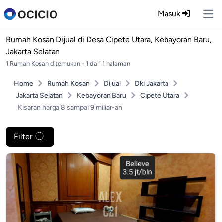
Masuk
Ope
Rumah Kosan Dijual di
Desa Cipete Utara, Kebayoran Baru,
Jakarta Selatan
1 Rumah Kosan ditemukan - 1 dari 1 halaman
Home
Rumah Kosan
Dijual
Dki Jakarta
Jakarta Selatan
Kebayoran Baru
Cipete Utara
Kisaran harga 8 sampai 9 miliar-an
Filter