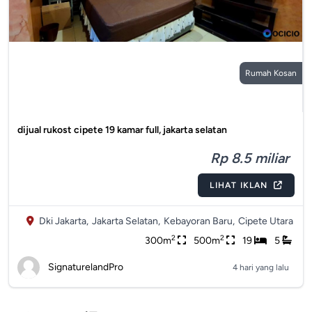
Rumah Kosan
dijual rukost cipete 19 kamar full, jakarta selatan
Rp 8.5 miliar
LIHAT IKLAN
Dki Jakarta,
Jakarta Selatan,
Kebayoran Baru,
Cipete Utara
2
2
300m
500m
19
5
SignaturelandPro
4 hari yang lalu