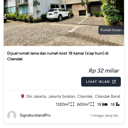
Rumah Kosan
Dijual rumah lama dan rumah kost 18 kamar (siap huni) di
Cilandak
Rp 32 miliar
LIHAT IKLAN
Dki Jakarta,
Jakarta Selatan,
Cilandak,
Cilandak Barat
2
2
1320m
600m
18
18
SignaturelandPro
1 minggu yang lalu