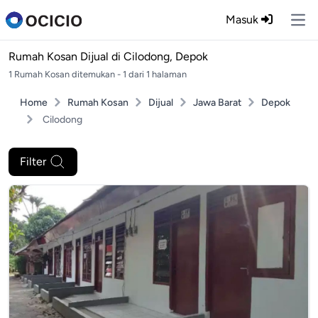
Masuk
Ope
Rumah Kosan Dijual di
Cilodong, Depok
1 Rumah Kosan ditemukan - 1 dari 1 halaman
Home
Rumah Kosan
Dijual
Jawa Barat
Depok
Cilodong
Filter