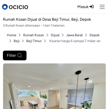
Masuk
Ope
Rumah Kosan Dijual di
Desa Beji Timur, Beji, Depok
3 Rumah Kosan ditemukan - 1 dari 1 halaman
Home
Rumah Kosan
Dijual
Jawa Barat
Depok
Beji
Beji Timur
Kisaran harga 6 sampai 7 miliar-an
Filter