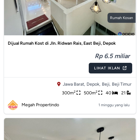
Rumah Kosan
Dijual Rumah Kost di Jln. Ridwan Rais, East Beji, Depok
Rp 6.5 miliar
LIHAT IKLAN
Jawa Barat,
Depok,
Beji,
Beji Timur
2
2
300m
500m
40
21
Megah Propertindo
1 minggu yang lalu